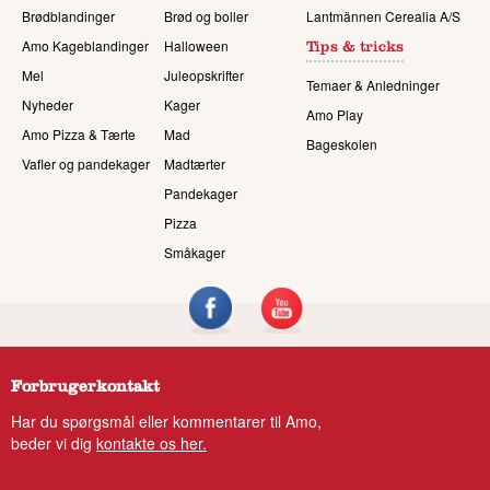
Brødblandinger
Brød og boller
Lantmännen Cerealia A/S
Amo Kageblandinger
Halloween
Tips & tricks
Mel
Juleopskrifter
Temaer & Anledninger
Nyheder
Kager
Amo Play
Amo Pizza & Tærte
Mad
Bageskolen
Vafler og pandekager
Madtærter
Pandekager
Pizza
Småkager
Forbrugerkontakt
Har du spørgsmål eller kommentarer til Amo,
beder vi dig
kontakte os her.