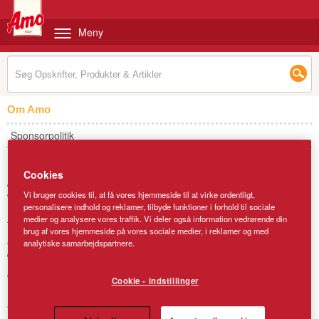
Meny
Om Amo
Sponsorpolitik
Lantmännen Cerealia A/S
Cookies
Lantmännen Cerealia A/S
Vi bruger cookies til, at få vores hjemmeside til at virke ordentligt,
personalisere indhold og reklamer, tilbyde funktioner i forhold til sociale
Amo er i dag ejet af Lantmännen Ceralia A/S.
medier og analysere vores traffik. Vi deler også information vedrørende din
brug af vores hjemmeside på vores sociale medier, i reklamer og med
Amo er i dag ejet af Lantmännen Cerealia A/S, som er en del af
analytiske samarbejdspartnere.
den svenske Lantmännen koncern.
Om Lantmännen
Cookie - indstillinger
Lantmännen er et landbrugskooperativ og Nordeuropas førende
aktør inden for landbrug, maskiner, bioenergi og fødevarer. Vi ejes
af 17.000 svenske landmænd, har 12.000 medarbejdere, er aktive i