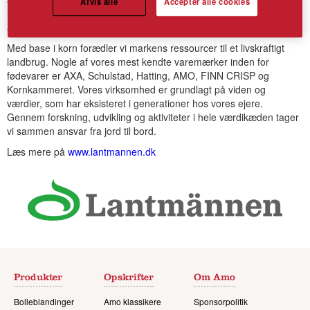
Afvis alle
Accepter alle cookies
mere end 20 lande og omsætter for 70 mia. svenske kroner om
året.
Med base i korn forædler vi markens ressourcer til et livskraftigt
landbrug. Nogle af vores mest kendte varemærker inden for
fødevarer er AXA, Schulstad, Hatting, AMO, FINN CRISP og
Kornkammeret. Vores virksomhed er grundlagt på viden og
værdier, som har eksisteret i generationer hos vores ejere.
Gennem forskning, udvikling og aktiviteter i hele værdikæden tager
vi sammen ansvar fra jord til bord.
Læs mere på
www.lantmannen.dk
Produkter
Opskrifter
Om Amo
Bolleblandinger
Amo klassikere
Sponsorpolitik