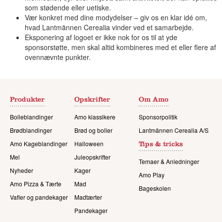
som stødende eller uetiske.
Vær konkret med dine modydelser – giv os en klar idé om,
hvad Lantmännen Cerealia vinder ved et samarbejde.
Eksponering af logoet er ikke nok for os til at yde
sponsorstøtte, men skal altid kombineres med et eller flere af
ovennævnte punkter.
Produkter
Opskrifter
Om Amo
Bolleblandinger
Amo klassikere
Sponsorpolitik
Brødblandinger
Brød og boller
Lantmännen Cerealia A/S
Amo Kageblandinger
Halloween
Tips & tricks
Mel
Juleopskrifter
Temaer & Anledninger
Nyheder
Kager
Amo Play
Amo Pizza & Tærte
Mad
Bageskolen
Vafler og pandekager
Madtærter
Pandekager