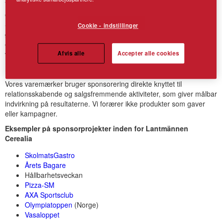
Vores samarbejder er af forskellig art, altid med et bredt
engagement på det område, hvor vi selv opererer og kan bidrage.
Samarbejderne er nøje udvalgt for at skabe forudsætninger for
Cookie - indstillinger
gode relationer med vores målgrupper, øget interesse og
engagement for vores virksomhed samt nye forretninger med dem,
Afvis alle
Accepter alle cookies
vi møder på vores vej.
Lantmännen Cerealias sponsorpolitik
Vores varemærker bruger sponsorering direkte knyttet til
relationsskabende og salgsfremmende aktiviteter, som giver målbar
indvirkning på resultaterne. Vi forærer ikke produkter som gaver
eller kampagner.
Eksempler på sponsorprojekter inden for Lantmännen
Cerealia
SkolmatsGastro
Årets Bagare
Hållbarhetsveckan
Pizza-SM
AXA Sportsclub
Olympiatoppen
(Norge)
Vasaloppet