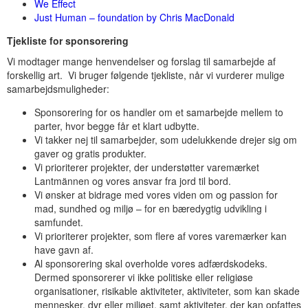
We Effect
Just Human – foundation by Chris MacDonald
Tjekliste for sponsorering
Vi modtager mange henvendelser og forslag til samarbejde af
forskellig art. Vi bruger følgende tjekliste, når vi vurderer mulige
samarbejdsmuligheder:
Sponsorering for os handler om et samarbejde mellem to
parter, hvor begge får et klart udbytte.
Vi takker nej til samarbejder, som udelukkende drejer sig om
gaver og gratis produkter.
Vi prioriterer projekter, der understøtter varemærket
Lantmännen og vores ansvar fra jord til bord.
Vi ønsker at bidrage med vores viden om og passion for
mad, sundhed og miljø – for en bæredygtig udvikling i
samfundet.
Vi prioriterer projekter, som flere af vores varemærker kan
have gavn af.
Al sponsorering skal overholde vores adfærdskodeks.
Dermed sponsorerer vi ikke politiske eller religiøse
organisationer, risikable aktiviteter, aktiviteter, som kan skade
mennesker, dyr eller miljøet, samt aktiviteter, der kan opfattes