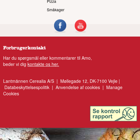
Pizza
Småkager
Forbrugerkontakt
Har du spørgsmål eller kommentarer til Amo,
beder vi dig
kontakte os her.
Lantmännen Cerealia A/S | Møllegade 12, DK-7100 Vejle |
Databeskyttelsespolitik
|
Anvendelse af cookies
|
Manage
Cookies