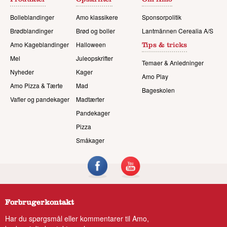
Produkter
Opskrifter
Om Amo
Bolleblandinger
Amo klassikere
Sponsorpolitik
Brødblandinger
Brød og boller
Lantmännen Cerealia A/S
Amo Kageblandinger
Halloween
Tips & tricks
Mel
Juleopskrifter
Temaer & Anledninger
Nyheder
Kager
Amo Play
Amo Pizza & Tærte
Mad
Bageskolen
Vafler og pandekager
Madtærter
Pandekager
Pizza
Småkager
Forbrugerkontakt
Har du spørgsmål eller kommentarer til Amo,