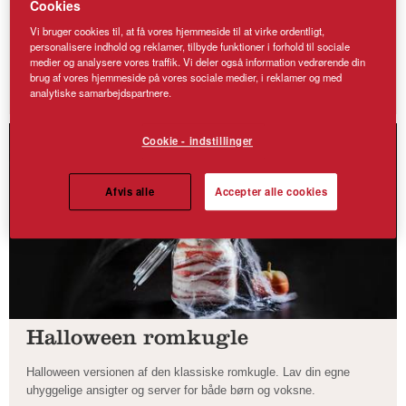
Cookies
PANDEKAGER
Vi bruger cookies til, at få vores hjemmeside til at virke ordentligt,
personalisere indhold og reklamer, tilbyde funktioner i forhold til sociale
PIZZA
medier og analysere vores traffik. Vi deler også information vedrørende din
brug af vores hjemmeside på vores sociale medier, i reklamer og med
SMÅKAGER
analytiske samarbejdspartnere.
Cookie - indstillinger
Afvis alle
Accepter alle cookies
Halloween romkugle
Halloween versionen af den klassiske romkugle. Lav din egne
uhyggelige ansigter og server for både børn og voksne.