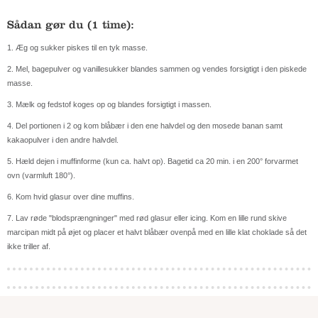
Sådan gør du (1 time):
1. Æg og sukker piskes til en tyk masse.
2. Mel, bagepulver og vanillesukker blandes sammen og vendes forsigtigt i den piskede
masse.
3. Mælk og fedstof koges op og blandes forsigtigt i massen.
4. Del portionen i 2 og kom blåbær i den ene halvdel og den mosede banan samt
kakaopulver i den andre halvdel.
5. Hæld dejen i muffinforme (kun ca. halvt op). Bagetid ca 20 min. i en 200° forvarmet
ovn (varmluft 180°).
6. Kom hvid glasur over dine muffins.
7. Lav røde "blodsprængninger" med rød glasur eller icing. Kom en lille rund skive
marcipan midt på øjet og placer et halvt blåbær ovenpå med en lille klat choklade så det
ikke triller af.