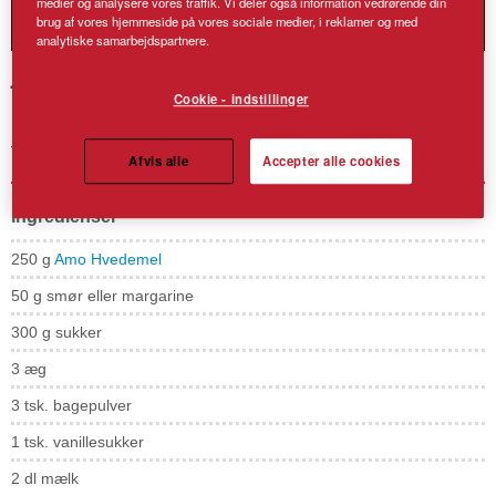
medier og analysere vores traffik. Vi deler også information vedrørende din
brug af vores hjemmeside på vores sociale medier, i reklamer og med
analytiske samarbejdspartnere.
Ækle muffins
Cookie - indstillinger
Uhyggeligt gode muffins med blodsprængte øje, en Halloween
favorit!
Afvis alle
Accepter alle cookies
Ingredienser
250 g
Amo Hvedemel
50 g smør eller margarine
300 g sukker
3 æg
3 tsk. bagepulver
1 tsk. vanillesukker
2 dl mælk