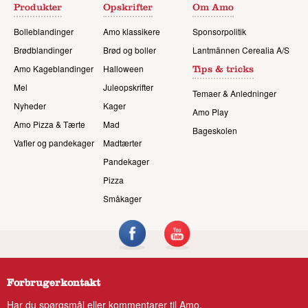
Produkter
Opskrifter
Om Amo
Bolleblandinger
Amo klassikere
Sponsorpolitik
Brødblandinger
Brød og boller
Lantmännen Cerealia A/S
Amo Kageblandinger
Halloween
Tips & tricks
Mel
Juleopskrifter
Temaer & Anledninger
Nyheder
Kager
Amo Play
Amo Pizza & Tærte
Mad
Bageskolen
Vafler og pandekager
Madtærter
Pandekager
Pizza
Småkager
Forbrugerkontakt
Har du spørgsmål eller kommentarer til Amo,