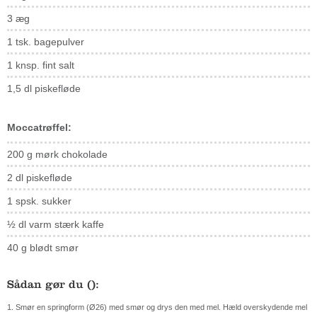
3
æg
1 tsk. bagepulver
1 knsp. fint salt
1,5 dl piskefløde
Moccatrøffel:
200 g mørk chokolade
2 dl piskefløde
1 spsk. sukker
½ dl varm stærk kaffe
40 g blødt smør
Sådan gør du ():
1. Smør en springform (Ø26) med smør og drys den med mel. Hæld overskydende mel