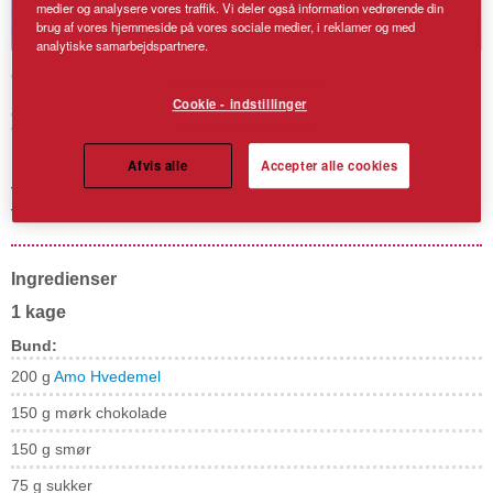
medier og analysere vores traffik. Vi deler også information vedrørende din
brug af vores hjemmeside på vores sociale medier, i reklamer og med
analytiske samarbejdspartnere.
Chokoladedrøm med
Cookie - indstillinger
moccatrøffel
Afvis alle
Accepter alle cookies
En dejlig chokoladekage med moccatrøffel af mørk chokolade,
fløde og kaffe som smagsforstærker. Server gerne med
flødeskum, is eller friske bær.
Ingredienser
1 kage
Bund:
200 g
Amo Hvedemel
150 g mørk chokolade
150 g smør
75 g sukker