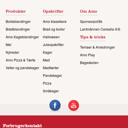
Produkter
Opskrifter
Om Amo
Bolleblandinger
Amo klassikere
Sponsorpolitik
Brødblandinger
Brød og boller
Lantmännen Cerealia A/S
Amo Kageblandinger
Halloween
Tips & tricks
Mel
Juleopskrifter
Temaer & Anledninger
Nyheder
Kager
Amo Play
Amo Pizza & Tærte
Mad
Bageskolen
Vafler og pandekager
Madtærter
Pandekager
Pizza
Småkager
Forbrugerkontakt