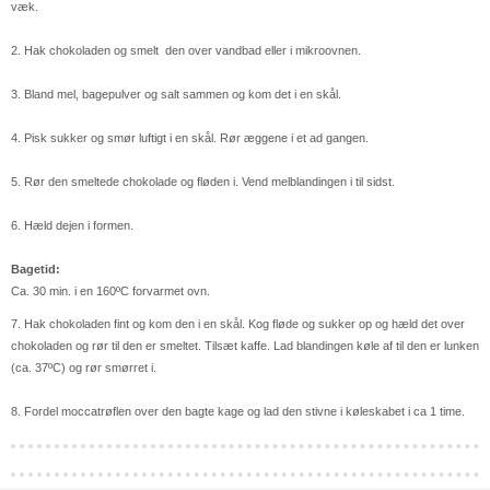
væk.
2. Hak chokoladen og smelt den over vandbad eller i mikroovnen.
3. Bland mel, bagepulver og salt sammen og kom det i en skål.
4. Pisk sukker og smør luftigt i en skål. Rør æggene i et ad gangen.
5. Rør den smeltede chokolade og fløden i. Vend melblandingen i til sidst.
6. Hæld dejen i formen.
Bagetid:
Ca. 30 min. i en 160
º
C forvarmet ovn.
7. Hak chokoladen fint og kom den i en skål. Kog fløde og sukker op og hæld det over
chokoladen og rør til den er smeltet. Tilsæt kaffe. Lad blandingen køle af til den er lunken
(ca. 37
º
C) og rør smørret i.
8. Fordel moccatrøflen over den bagte kage og lad den stivne i køleskabet i ca 1 time.