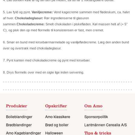
4. Lad bunden køle af og del den på midten, så du får 2 rektangulære bunde.
5. Lav fyld og pynt.
Vaniljecreme:
Vend kagecreme sammen med flødeskum, ca. halvt
af hver.
Chokoladeglasur:
Rør ingredienserne til glasuren
sammen.
Chokoladecreme:
Smelt chokoladen i piskefløden. Køl massen helt af (+ 5°
C), og pisk den op med flormelis til konsistensen er fast, men cremet.
6. Smør en bund med kirsebærmarmelade og vaniljeflødecreme. Læg den anden bund
over og overtræk med chokoladeglasur.
7. Pynt kanten med chokoladecreme og pynt med kirsebær.
8. Drys flormelis over med en sigte lige inden servering.
Produkter
Opskrifter
Om Amo
Bolleblandinger
Amo klassikere
Sponsorpolitik
Brødblandinger
Brød og boller
Lantmännen Cerealia A/S
Amo Kageblandinger
Halloween
Tips & tricks