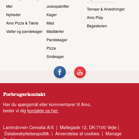
Mel
Juleopskrifter
Temaer & Anledninger
Nyheder
Kager
Amo Play
Amo Pizza & Tærte
Mad
Bageskolen
Vafler og pandekager
Madtærter
Pandekager
Pizza
Småkager
Forbrugerkontakt
Har du spørgsmål eller kommentarer til Amo,
beder vi dig
kontakte os her.
Lantmännen Cerealia A/S | Møllegade 12, DK-7100 Vejle |
Databeskyttelsespolitik
|
Anvendelse af cookies
|
Manage