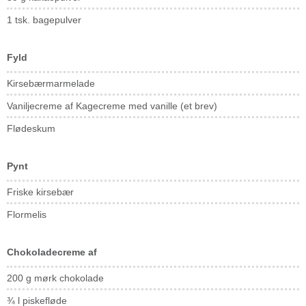
1 tsk. bagepulver
Fyld
Kirsebærmarmelade
Vaniljecreme af Kagecreme med vanille (et brev)
Flødeskum
Pynt
Friske kirsebær
Flormelis
Chokoladecreme af
200 g mørk chokolade
¾ l piskefløde