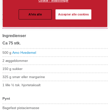
Cookie - indstillinger
Afvis alle
Accepter alle cookies
Finsk pistaciestykke
Ingredienser
Ca 75 stk.
500 g
Amo Hvedemel
2 æggeblommer
150 g sukker
325 g smør eller margarine
1 lille ½ tsk. hjortetaksalt
Pynt
Bagefast pistaciemasse