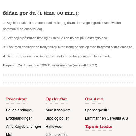
Sådan gør du (1 time, 30 min.):
1. Sigt hjortetaksalt sammen med melet, og tilsæt
de øvrige ingredienser. Ælt det
sammen til en ensartet dej.
2. Sæt dejen på køl en time og rul den ud i en
firkant på 1 cm’s tykkelse.
3. Tryk med en finger en fordybning i hver stang og
fyld op med bagefast pistaciemasse.
4. Skær stængerne i ca. 4 cm store stykker og bag
dem som beskrevet.
Bagetid:
Ca. 15 min. i en 200°C forvarmet ovn
(varmluft 180°C).
Produkter
Opskrifter
Om Amo
Bolleblandinger
Amo klassikere
Sponsorpolitik
Brødblandinger
Brød og boller
Lantmännen Cerealia A/S
Amo Kageblandinger
Halloween
Tips & tricks
Mel
Juleopskrifter