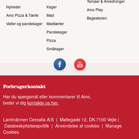
Temaer & Anledninger
Nyheder
Kager
Amo Play
Amo Pizza & Tærte
Mad
Bageskolen
Vafler og pandekager
Madtærter
Pandekager
Pizza
Småkager
Forbrugerkontakt
Har du spørgsmål eller kommentarer til Amo,
beder vi dig
kontakte os her.
Lantmännen Cerealia A/S | Møllegade 12, DK-7100 Vejle |
Databeskyttelsespolitik
|
Anvendelse af cookies
|
Manage
Cookies