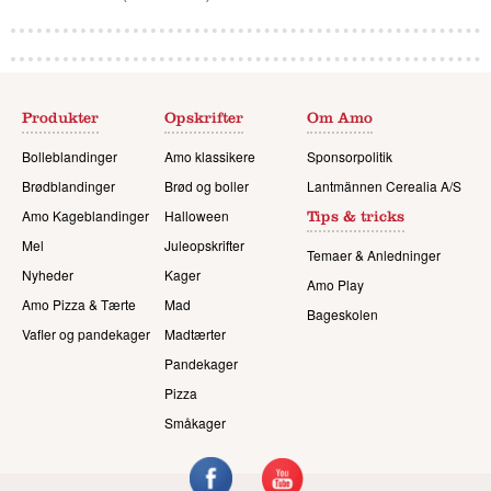
Produkter
Opskrifter
Om Amo
Bolleblandinger
Amo klassikere
Sponsorpolitik
Brødblandinger
Brød og boller
Lantmännen Cerealia A/S
Amo Kageblandinger
Halloween
Tips & tricks
Mel
Juleopskrifter
Temaer & Anledninger
Nyheder
Kager
Amo Play
Amo Pizza & Tærte
Mad
Bageskolen
Vafler og pandekager
Madtærter
Pandekager
Pizza
Småkager