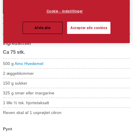
Cookie - indstillinger
Finskbrød med citron
Afvis alle
Accepter alle cookies
Ingredienser
Ca 75 stk.
500 g
Amo Hvedemel
2 æggeblommer
150 g sukker
325 g smør eller margarine
1 lille ½ tsk. hjortetaksalt
Reven skal af 1 usprøjtet citron
Pynt