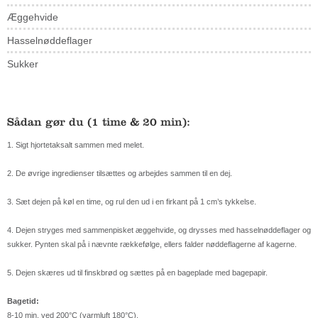
Æggehvide
Hasselnøddeflager
Sukker
Sådan gør du (1 time & 20 min):
1. Sigt hjortetaksalt sammen med melet.
2. De øvrige ingredienser tilsættes og arbejdes sammen til en dej.
3. Sæt dejen på køl en time, og rul den ud i en firkant på 1 cm’s tykkelse.
4. Dejen stryges med sammenpisket æggehvide, og drysses med hasselnøddeflager og
sukker. Pynten skal på i nævnte rækkefølge, ellers falder nøddeflagerne af kagerne.
5. Dejen skæres ud til finskbrød og sættes på en bageplade med bagepapir.
Bagetid:
8-10 min. ved 200°C (varmluft 180°C).