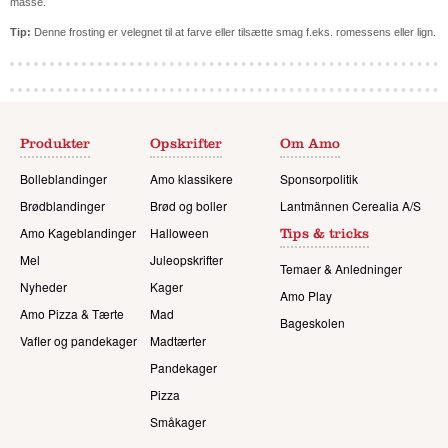
masse.
Tip:
Denne frosting er velegnet til at farve eller tilsætte smag f.eks. romessens eller lign.
Produkter
Opskrifter
Om Amo
Bolleblandinger
Amo klassikere
Sponsorpolitik
Brødblandinger
Brød og boller
Lantmännen Cerealia A/S
Amo Kageblandinger
Halloween
Tips & tricks
Mel
Juleopskrifter
Temaer & Anledninger
Nyheder
Kager
Amo Play
Amo Pizza & Tærte
Mad
Bageskolen
Vafler og pandekager
Madtærter
Pandekager
Pizza
Småkager