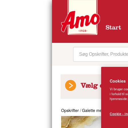
Start
Cookies
Vælg opskrift
Vi bruger coo
i forhold til
hjemmeside p
Opskrifter
/
Galette med stegte grøns
Cookie - in