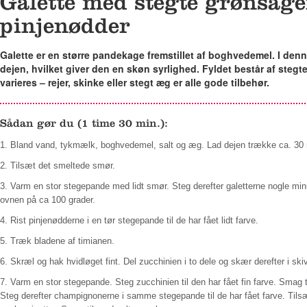
Galette med stegte grønsager
pinjenødder
Galette er en større pandekage fremstillet af boghvedemel. I denn
dejen, hvilket giver den en skøn syrlighed. Fyldet består af steg
varieres – rejer, skinke eller stegt æg er alle gode tilbehør.
Sådan gør du (1 time 30 min.):
1.
Bland vand, tykmælk, boghvedemel, salt og æg. Lad dejen trække ca. 30 
2.
Tilsæt det smeltede smør.
3.
Varm en stor stegepande med lidt smør. Steg derefter galetterne nogle min
ovnen på ca 100 grader.
4.
Rist pinjenødderne i en tør stegepande til de har fået lidt farve.
5.
Træk bladene af timianen.
6.
Skræl og hak hvidløget fint. Del zucchinien i to dele og skær derefter i s
7.
Varm en stor stegepande. Steg zucchinien til den har fået fin farve. Smag t
Steg derefter champignonerne i samme stegepande til de har fået farve. Tilsæ