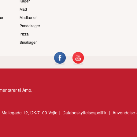
Kager
Mad
er
Madtærter
Pandekager
Pizza
Småkager
entarer til Amo,
.
 Møllegade 12, DK-7100 Vejle |
Databeskyttelsespolitik
|
Anvendelse 