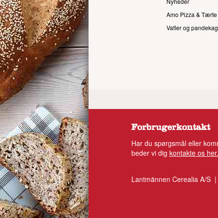
Nyheder
Amo Pizza & Tærte
Vafler og pandekag
Forbrugerkontakt
Har du spørgsmål eller komm
beder vi dig
kontakte os her
Lantmännen Cerealia A/S |