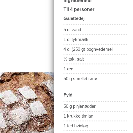
Ingredienser
Til 4 personer
Galettedej
5 dl vand
1 dl tykmælk
4 dl (250 g) boghvedemel
½ tsk. salt
1 æg
50 g smeltet smør
Fyld
50 g pinjenødder
1 krukke timian
1 fed hvidløg