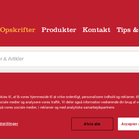
Opskrifter
Produkter
Kontakt
Tips &
 kategori
kies til, at få vores hjemmeside til at virke ordentligt, personalisere indhold og reklamer, ti
 sociale medier og analysere vores traffik. Vi deler også information vedrørende din brug af 
å vores sociale medier, i reklamer og med analytiske samarbejdspartnere.
ager, fetaost og pinjenødder
dstillinger
Afvis alle
Accepter 