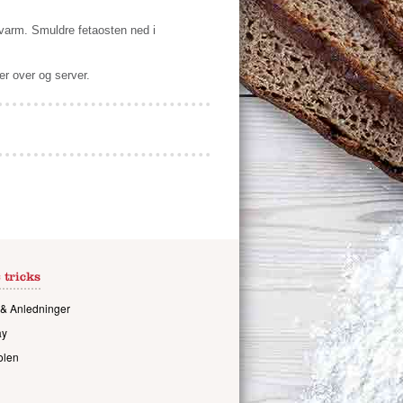
 varm. Smuldre fetaosten ned i
er over og server.
 tricks
& Anledninger
ay
olen