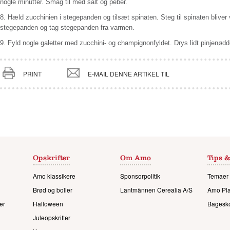
nogle minutter. Smag til med salt og peber.
8.
Hæld zucchinien i stegepanden og tilsæt spinaten. Steg til spinaten bliver
stegepanden og tag stegepanden fra varmen.
9.
Fyld nogle galetter med zucchini- og champignonfyldet. Drys lidt pinjenødd
PRINT
E-MAIL DENNE ARTIKEL TIL
Opskrifter
Om Amo
Tips &
Amo klassikere
Sponsorpolitik
Temaer 
Brød og boller
Lantmännen Cerealia A/S
Amo Pl
er
Halloween
Bagesk
Juleopskrifter