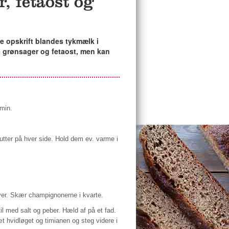
, fetaost og
e opskrift blandes tykmælk i
te grønsager og fetaost, men kan
min.
utter på hver side. Hold dem ev. varme i
kiver. Skær champignonerne i kvarte.
il med salt og peber. Hæld af på et fad.
t hvidløget og timianen og steg videre i