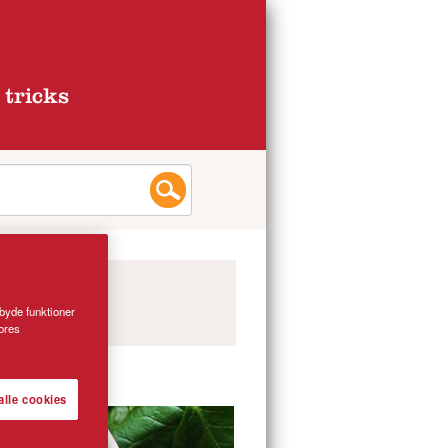
 tricks
lbyde funktioner
vores
alle cookies