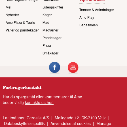
Tips & tricks
Mel
Juleopskrifter
Temaer & Anledninger
Nyheder
Kager
Amo Play
Amo Pizza & Tærte
Mad
Bageskolen
Vafler og pandekager
Madtærter
Pandekager
Pizza
Småkager
Forbrugerkontakt
Har du spørgsmål eller kommentarer til Amo,
beder vi dig
kontakte os her.
Lantmännen Cerealia A/S | Møllegade 12, DK-7100 Vejle |
Databeskyttelsespolitik
|
Anvendelse af cookies
|
Manage