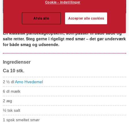
Cookie - indstillinger
Afvis alle
Accepter alle cookies
Grundopskrift pandekager
En klassisk pandekageopskrift, som passer til både søde og
salte retter. Steg gerne i rigeligt med smør – det gør underværk
for både smag og udseende.
Ingredienser
Ca 10 stk.
2 ½ dl
Amo Hvedemel
6 dl mælk
2 æg
½ tsk salt
1 spsk smeltet smør