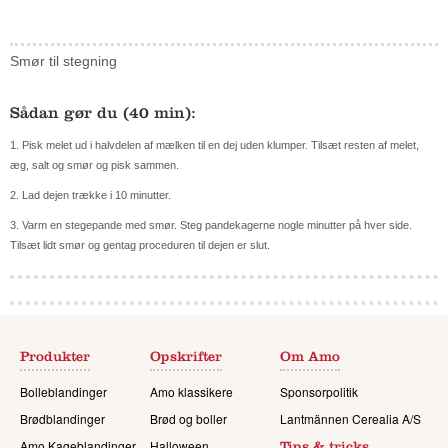
Smør til stegning
Sådan gør du (40 min):
1.
Pisk melet ud i halvdelen af mælken til en dej uden klumper. Tilsæt resten af melet,
æg, salt og smør og pisk sammen.
2.
Lad dejen trække i 10 minutter.
3.
Varm en stegepande med smør. Steg pandekagerne nogle minutter på hver side.
Tilsæt lidt smør og gentag proceduren til dejen er slut.
Produkter
Opskrifter
Om Amo
Bolleblandinger
Amo klassikere
Sponsorpolitik
Brødblandinger
Brød og boller
Lantmännen Cerealia A/S
Amo Kageblandinger
Halloween