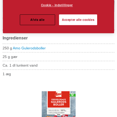
Cookie - indstillinger
Gulerodsbrud
Afvis alle
Accepter alle cookies
Ingredienser
250 g
Amo Gulerodsboller
25 g gær
Ca. 1 dl lunkent vand
1 æg