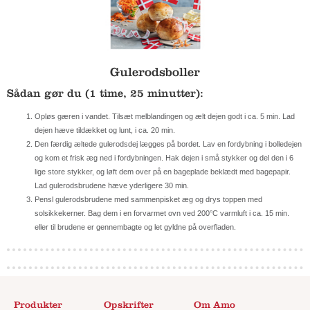
Gulerodsboller
Sådan gør du (1 time, 25 minutter):
Opløs gæren i vandet. Tilsæt melblandingen og ælt dejen godt i ca. 5 min. Lad
dejen hæve tildækket og lunt, i ca. 20 min.
Den færdig æltede gulerodsdej lægges på bordet. Lav en fordybning i bolledejen
og kom et frisk æg ned i fordybningen. Hak dejen i små stykker og del den i 6
lige store stykker, og løft dem over på en bageplade beklædt med bagepapir.
Lad gulerodsbrudene hæve yderligere 30 min.
Pensl gulerodsbrudene med sammenpisket æg og drys toppen med
solsikkekerner. Bag dem i en forvarmet ovn ved 200°C varmluft i ca. 15 min.
eller til brudene er gennembagte og let gyldne på overfladen.
Produkter
Opskrifter
Om Amo