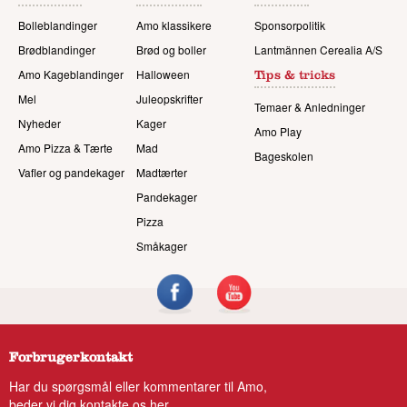
Bolleblandinger
Amo klassikere
Sponsorpolitik
Brødblandinger
Brød og boller
Lantmännen Cerealia A/S
Amo Kageblandinger
Halloween
Tips & tricks
Mel
Juleopskrifter
Temaer & Anledninger
Nyheder
Kager
Amo Play
Amo Pizza & Tærte
Mad
Bageskolen
Vafler og pandekager
Madtærter
Pandekager
Pizza
Småkager
Forbrugerkontakt
Har du spørgsmål eller kommentarer til Amo,
beder vi dig
kontakte os her.