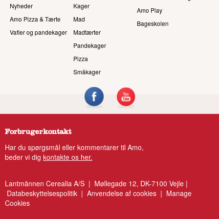
Nyheder
Kager
Amo Play
Amo Pizza & Tærte
Mad
Bageskolen
Vafler og pandekager
Madtærter
Pandekager
Pizza
Småkager
Forbrugerkontakt
Har du spørgsmål eller kommentarer til Amo,
beder vi dig
kontakte os her.
Lantmännen Cerealia A/S | Møllegade 12, DK-7100 Vejle |
Databeskyttelsespolitik
|
Anvendelse af cookies
|
Manage
Cookies