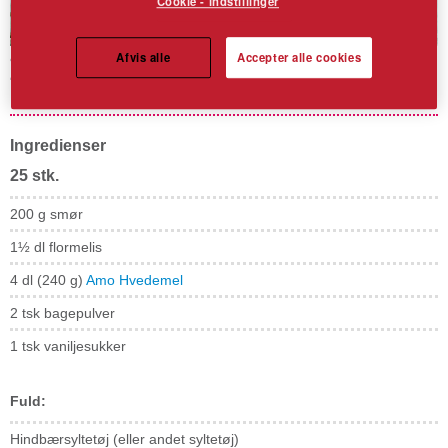
Cookie - indstillinger
Afvis alle
Accepter alle cookies
Hindbærgrotter
Ingredienser
25 stk.
200 g smør
1½ dl flormelis
4 dl (240 g)
Amo Hvedemel
2 tsk bagepulver
1 tsk vaniljesukker
Fuld:
Hindbærsyltetøj (eller andet syltetøj)