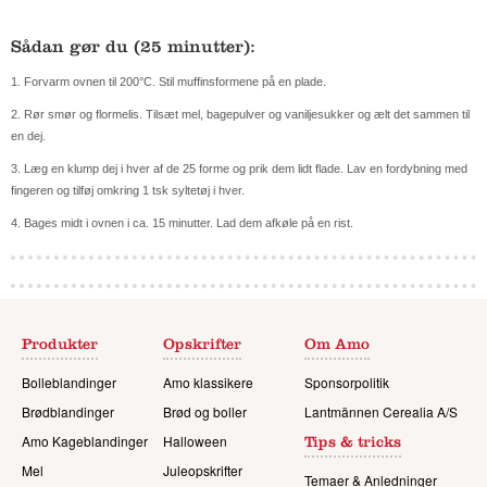
Sådan gør du (25 minutter):
1. Forvarm ovnen til 200°C. Stil muffinsformene på en plade.
2. Rør smør og flormelis. Tilsæt mel, bagepulver og vaniljesukker og ælt det sammen til
en dej.
3. Læg en klump dej i hver af de 25 forme og prik dem lidt flade. Lav en fordybning med
fingeren og tilføj omkring 1 tsk syltetøj i hver.
4. Bages midt i ovnen i ca. 15 minutter. Lad dem afkøle på en rist.
Produkter
Opskrifter
Om Amo
Bolleblandinger
Amo klassikere
Sponsorpolitik
Brødblandinger
Brød og boller
Lantmännen Cerealia A/S
Amo Kageblandinger
Halloween
Tips & tricks
Mel
Juleopskrifter
Temaer & Anledninger