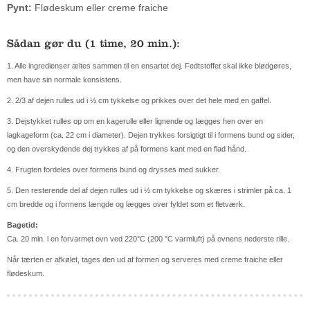
Pynt:
Flødeskum eller creme fraiche
Sådan gør du (1 time, 20 min.):
1. Alle ingredienser æltes sammen til en ensartet dej. Fedtstoffet skal ikke blødgøres,
men have sin normale konsistens.
2. 2/3 af dejen rulles ud i ½ cm tykkelse og prikkes over det hele med en gaffel.
3. Dejstykket rulles op om en kagerulle eller lignende og Iægges hen over en
lagkageform (ca. 22 cm i diameter). Dejen trykkes forsigtigt til i formens bund og sider,
og den overskydende dej trykkes af på formens kant med en flad hånd.
4. Frugten fordeles over formens bund og drysses med sukker.
5. Den resterende del af dejen rulles ud i ½ cm tykkelse og skæres i strimler på ca. 1
cm bredde og i formens længde og lægges over fyldet som et fletværk.
Bagetid:
Ca. 20 min. i en forvarmet ovn ved 220°C (200 °C varmluft) på ovnens nederste rille.
Når tærten er afkølet, tages den ud af formen og serveres med creme fraiche eller
flødeskum.