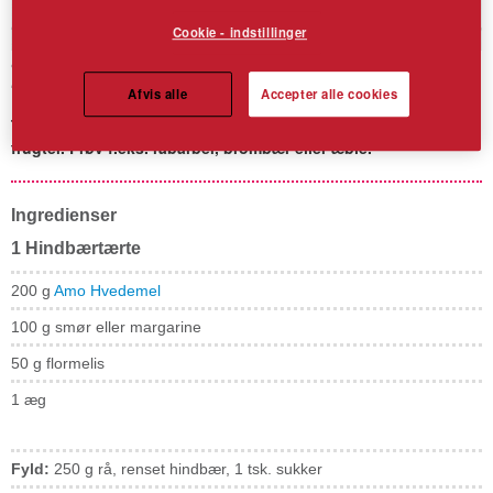
Cookie - indstillinger
Hindbærtærte
Afvis alle
Accepter alle cookies
Tip: Du kan skifte hind­bær ud med andre af sæsonens bær og
frugter. Prøv f.eks. rabarber, brombær eller æble.
Ingredienser
1 Hindbærtærte
200 g
Amo Hvedemel
100 g smør eller margarine
50 g flormelis
1 æg
Fyld:
250 g rå, renset hindbær, 1 tsk. sukker