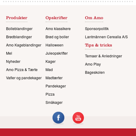
Produkter
Opskrifter
Om Amo
Bolleblandinger
Amo klassikere
Sponsorpolitik
Brødblandinger
Brød og boller
Lantmännen Cerealia A/S
Amo Kageblandinger
Halloween
Tips & tricks
Mel
Juleopskrifter
Temaer & Anledninger
Nyheder
Kager
Amo Play
Amo Pizza & Tærte
Mad
Bageskolen
Vafler og pandekager
Madtærter
Pandekager
Pizza
Småkager