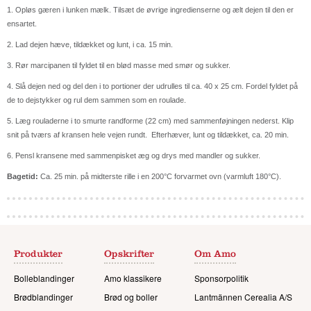
1. Opløs gæren i lunken mælk.
Tilsæt de øvrige ingredienserne og ælt dejen til den er
ensartet.
2. Lad dejen hæve, tildækket og
lunt, i ca. 15 min.
3. Rør marcipanen til fyldet til en
blød masse med smør og sukker.
4. Slå dejen ned og del den i to por
tioner der udrulles til ca. 40 x 25 cm. Fordel fyldet på
de to dejstykker og rul dem sammen som en roulade.
5. Læg rouladerne i to smurte rand
forme (22 cm) med sammenføjningen nederst. Klip
snit på tværs af kransen hele vejen rundt. Efterhæver, lunt og tildækket, ca. 20 min.
6. Pensl kransene med sammen
pisket æg og drys med mandler og sukker.
Bagetid:
Ca. 25 min. på midterste
rille i en 200°C forvarmet ovn (varmluft 180°C).
Produkter
Opskrifter
Om Amo
Bolleblandinger
Amo klassikere
Sponsorpolitik
Brødblandinger
Brød og boller
Lantmännen Cerealia A/S