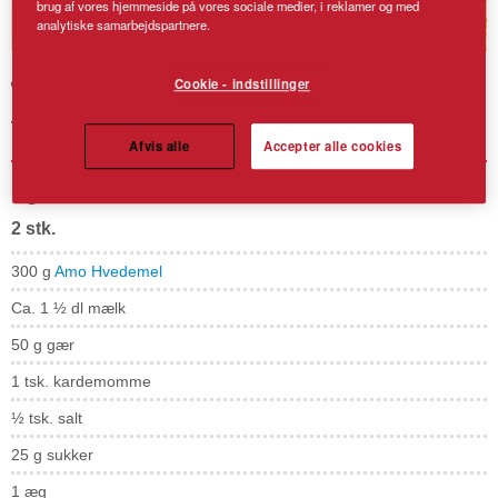
brug af vores hjemmeside på vores sociale medier, i reklamer og med
analytiske samarbejdspartnere.
Julekrans
Cookie - indstillinger
Tip! Brug anden tørret frugt i stedet for sukat.
Afvis alle
Accepter alle cookies
Ingredienser
2 stk.
300 g
Amo Hvedemel
Ca. 1 ½ dl mælk
50 g gær
1 tsk. kardemomme
½ tsk. salt
25 g sukker
1 æg