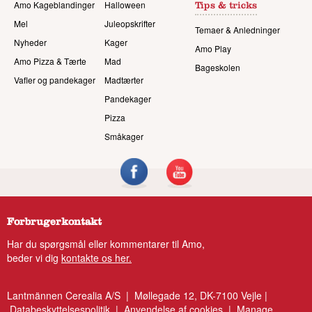
Amo Kageblandinger
Halloween
Tips & tricks
Mel
Juleopskrifter
Temaer & Anledninger
Nyheder
Kager
Amo Play
Amo Pizza & Tærte
Mad
Bageskolen
Vafler og pandekager
Madtærter
Pandekager
Pizza
Småkager
Forbrugerkontakt
Har du spørgsmål eller kommentarer til Amo,
beder vi dig
kontakte os her.
Lantmännen Cerealia A/S | Møllegade 12, DK-7100 Vejle |
Databeskyttelsespolitik
|
Anvendelse af cookies
|
Manage