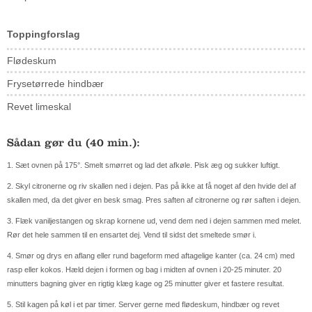
Toppingforslag
Flødeskum
Frysetørrede hindbær
Revet limeskal
Sådan gør du (40 min.):
1. Sæt ovnen på 175°. Smelt smørret og lad det afkøle. Pisk æg og sukker luftigt.
2. Skyl citronerne og riv skallen ned i dejen. Pas på ikke at få noget af den hvide del af
skallen med, da det giver en besk smag. Pres saften af citronerne og rør saften i dejen.
3. Flæk vaniljestangen og skrap kornene ud, vend dem ned i dejen sammen med melet.
Rør det hele sammen til en ensartet dej. Vend til sidst det smeltede smør i.
4. Smør og drys en aflang eller rund bageform med aftagelige kanter (ca. 24 cm) med
rasp eller kokos. Hæld dejen i formen og bag i midten af ovnen i 20-25 minuter. 20
minutters bagning giver en rigtig klæg kage og 25 minutter giver et fastere resultat.
5. Stil kagen på køl i et par timer. Server gerne med flødeskum, hindbær og revet