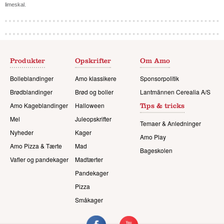
limeskal.
Produkter
Opskrifter
Om Amo
Bolleblandinger
Amo klassikere
Sponsorpolitik
Brødblandinger
Brød og boller
Lantmännen Cerealia A/S
Amo Kageblandinger
Halloween
Tips & tricks
Mel
Juleopskrifter
Temaer & Anledninger
Nyheder
Kager
Amo Play
Amo Pizza & Tærte
Mad
Bageskolen
Vafler og pandekager
Madtærter
Pandekager
Pizza
Småkager