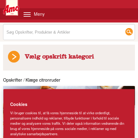
Meny
Vælg opskrift kategori
Opskrifter
/
Klæge citronruder
Cookies
Vi bruger cookies til, at få vores hjemmeside til at virke ordentligt,
personalisere indhold og reklamer, tilbyde funktioner i forhold til sociale
medier og analysere vores traffik. Vi deler også information vedrørende din
brug af vores hjemmeside på vores sociale medier, i reklamer og med
analytiske samarbejdspartnere.