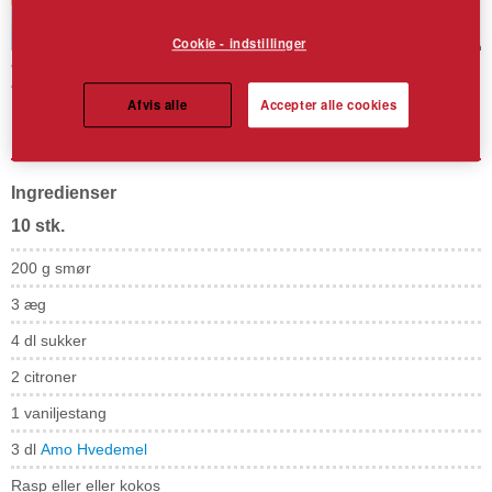
Cookie - indstillinger
Klæge citronruder
Afvis alle
Accepter alle cookies
Bag dejligt klæge citronruder i påskens gule farve.
Ingredienser
10 stk.
200 g smør
3 æg
4 dl sukker
2 citroner
1 vaniljestang
3 dl
Amo Hvedemel
Rasp eller eller kokos