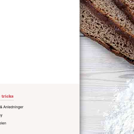
 tricks
& Anledninger
ay
olen