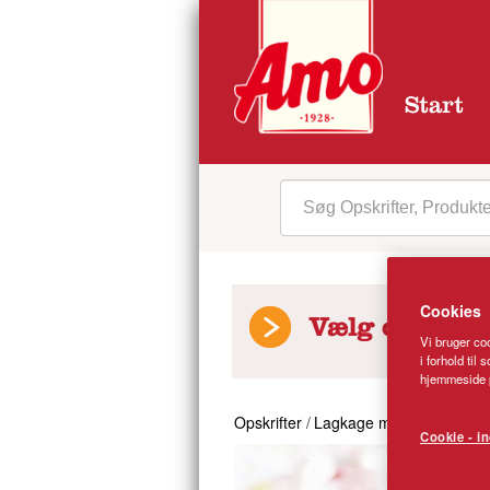
Start
Cookies
Vælg opskrift
Vi bruger coo
i forhold til
hjemmeside p
Opskrifter
/
Lagkage med hindbær
Cookie - in