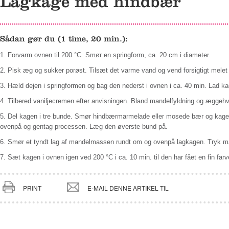
Lagkage med hindbær
Sådan gør du (1 time, 20 min.):
1. Forvarm ovnen til 200 °C. Smør en springform, ca. 20 cm i diameter.
2. Pisk æg og sukker porøst. Tilsæt det varme vand og vend forsigtigt melet
3. Hæld dejen i springformen og bag den nederst i ovnen i ca. 40 min. Lad ka
4. Tilbered vaniljecremen efter anvisningen. Bland mandelfyldning og æggehv
5. Del kagen i tre bunde. Smør hindbærmarmelade eller mosede bær og kag
ovenpå og gentag processen. Læg den øverste bund på.
6. Smør et tyndt lag af mandelmassen rundt om og ovenpå lagkagen. Tryk ma
7. Sæt kagen i ovnen igen ved 200 °C i ca. 10 min. til den har fået en fin far
PRINT
E-MAIL DENNE ARTIKEL TIL