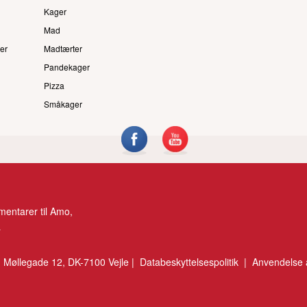
Kager
Mad
er
Madtærter
Pandekager
Pizza
Småkager
entarer til Amo,
.
 Møllegade 12, DK-7100 Vejle |
Databeskyttelsespolitik
|
Anvendelse 