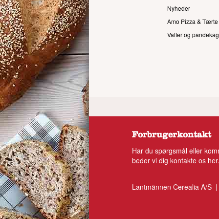
Nyheder
Amo Pizza & Tærte
Vafler og pandekag
Forbrugerkontakt
Har du spørgsmål eller komm
beder vi dig
kontakte os her
Lantmännen Cerealia A/S |