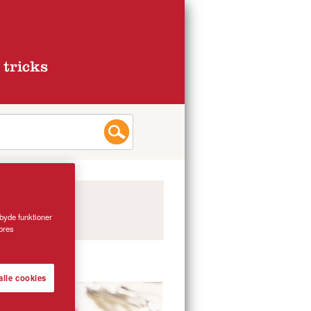
 tricks
lbyde funktioner
vores
alle cookies