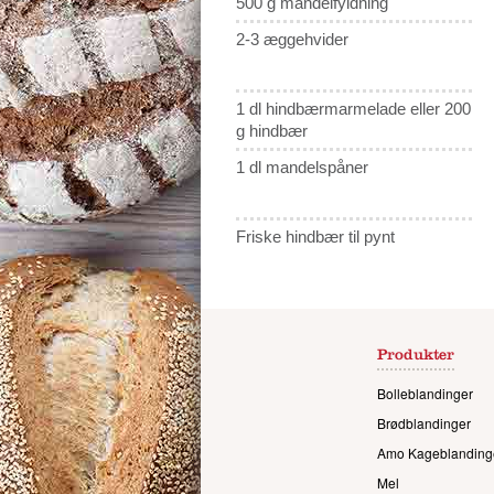
500 g mandelfyldning
2-3 æggehvider
1 dl hindbærmarmelade eller 200
g hindbær
1 dl mandelspåner
Friske hindbær til pynt
Produkter
Bolleblandinger
Brødblandinger
Amo Kageblanding
Mel