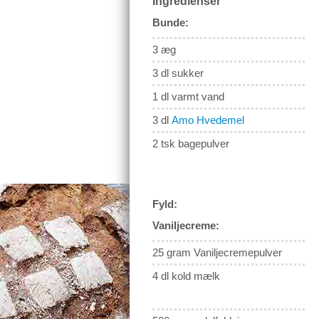
Ingredienser
Bunde:
3 æg
3 dl sukker
1 dl varmt vand
3 dl
Amo Hvedemel
2 tsk bagepulver
Fyld:
Vaniljecreme:
25 gram Vaniljecremepulver
4 dl kold mælk