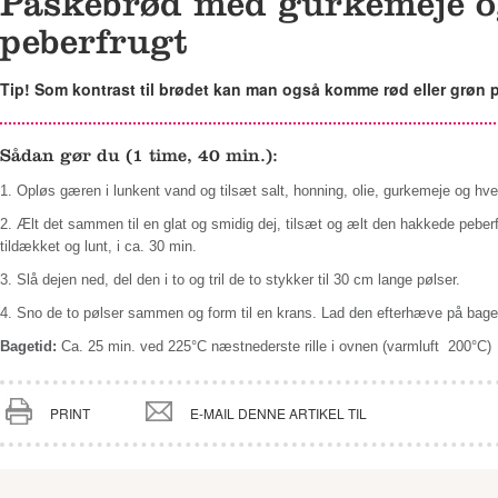
Påskebrød med gurkemeje o
peberfrugt
Tip! Som kontrast til brødet kan man også komme rød eller grøn p
Sådan gør du (1 time, 40 min.):
1. Opløs gæren i lunkent vand og
tilsæt salt, honning, olie, gurkemeje og hv
2. Ælt det sammen til en glat og smidig
dej, tilsæt og ælt den hakkede peberf
tildækket og lunt, i ca. 30 min.
3. Slå dejen ned, del den i to og tril de
to stykker til 30 cm lange pølser.
4. Sno de to pølser sammen og form til
en krans. Lad den efterhæve på bagep
Bagetid:
Ca. 25 min. ved 225°C næstne
derste rille i ovnen (varmluft 200°C)
PRINT
E-MAIL DENNE ARTIKEL TIL