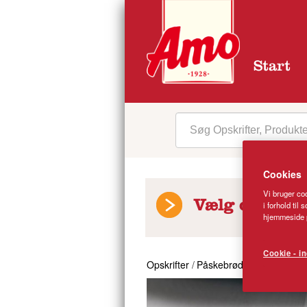
Start
Cookies
Vi bruger coo
i forhold til
Vælg opskrift
hjemmeside p
Cookie - in
Opskrifter
/
Påskebrød med gurkemeje