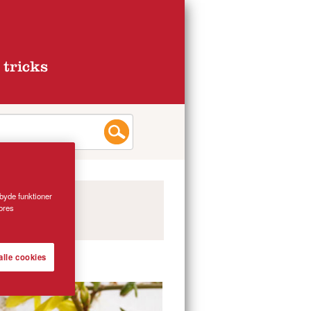
 tricks
lbyde funktioner
vores
alle cookies