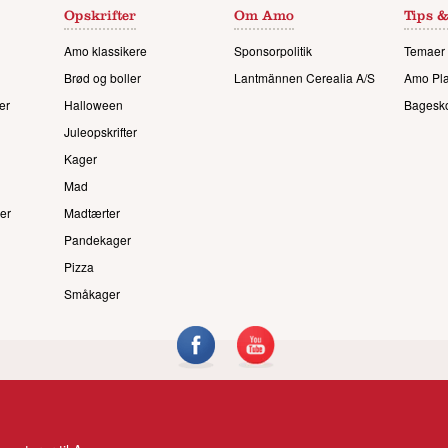
Opskrifter
Om Amo
Tips &
Amo klassikere
Sponsorpolitik
Temaer 
Brød og boller
Lantmännen Cerealia A/S
Amo Pl
er
Halloween
Bagesk
Juleopskrifter
Kager
Mad
er
Madtærter
Pandekager
Pizza
Småkager