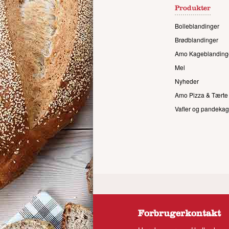
Produkter
Bolleblandinger
Brødblandinger
Amo Kageblanding
Mel
Nyheder
Amo Pizza & Tærte
Vafler og pandekag
Forbrugerkontakt