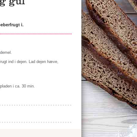
g gul
eberfrugt i.
edemel.
rugt ind i dejen. Lad dejen hæve,
laden i ca. 30 min.