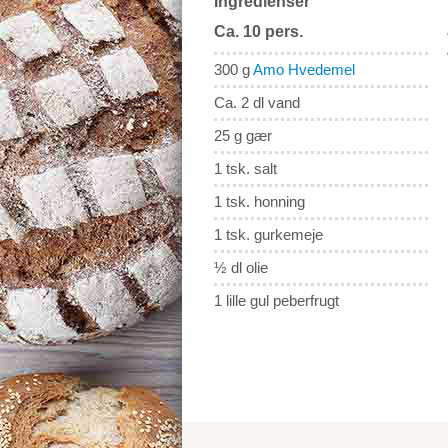
Ingredienser
Ca. 10 pers.
300 g
Amo Hvedemel
Ca. 2 dl vand
25 g gær
1 tsk. salt
1 tsk. honning
1 tsk. gurkemeje
½ dl olie
1 lille gul peberfrugt