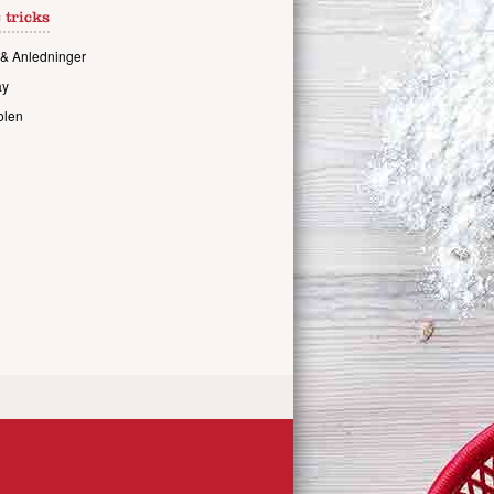
 tricks
& Anledninger
ay
olen