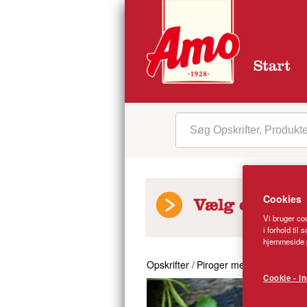
Start
Cookies
Vælg opskrift
Vi bruger coo
i forhold til
hjemmeside p
Opskrifter
/
Piroger med krydret hakk
Cookie - in