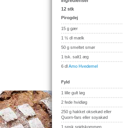
Ingredienser
12 stk
Pirogdej
15 g gær
1 ½ dl mælk
50 g smeltet smør
1 tsk. salt1 æg
6 dl
Amo Hvedemel
Fyld
1 lille gult løg
2 fede hvidløg
250 g hakket oksekød eller
Quorn-fars eller soyakød
1 spsk spidskommen