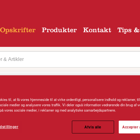
Opskrifter
Produkter
Kontakt
Tips &
 kategori
kies til, at få vores hjemmeside til at virke ordentligt, personalisere indhold og reklamer, ti
 sociale medier og analysere vores traffik. Vi deler også information vedrørende din brug af 
å vores sociale medier, i reklamer og med analytiske samarbejdspartnere.
ekød, spinat og fetaost
dstillinger
Afvis alle
Accepter 