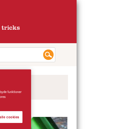
 tricks
lbyde funktioner
vores
alle cookies