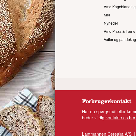
Amo Kageblanding
Mel
Nyheder
Amo Pizza & Tærte
Vafler og pandekag
Forbrugerkontakt
Har du spørgsmål eller komm
beder vi dig
kontakte os her
Lantmännen Cerealia A/S |