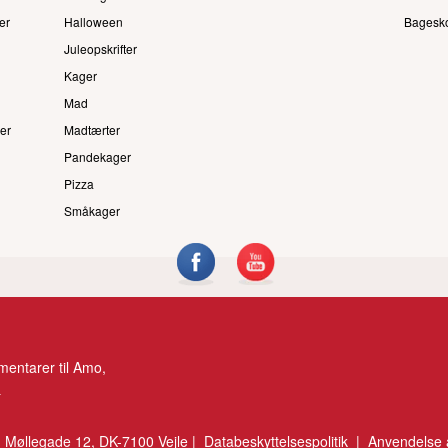
er
Halloween
Bagesk
Juleopskrifter
Kager
Mad
er
Madtærter
Pandekager
Pizza
Småkager
entarer til Amo,
.
 Møllegade 12, DK-7100 Vejle |
Databeskyttelsespolitik
|
Anvendelse 