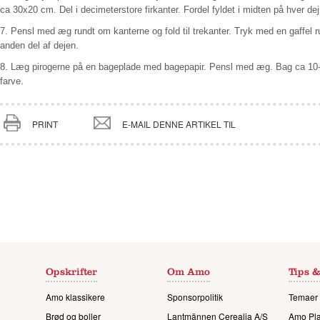
ca 30x20 cm. Del i decimeterstore firkanter. Fordel fyldet i midten på hver dej
7.
Pensl med æg rundt om kanterne og fold til trekanter. Tryk med en gaffel
anden del af dejen.
8.
Læg pirogerne på en bageplade med bagepapir. Pensl med æg. Bag ca 10-15 m
farve.
PRINT
E-MAIL DENNE ARTIKEL TIL
Opskrifter
Om Amo
Tips &
Amo klassikere
Sponsorpolitik
Temaer 
Brød og boller
Lantmännen Cerealia A/S
Amo Pl