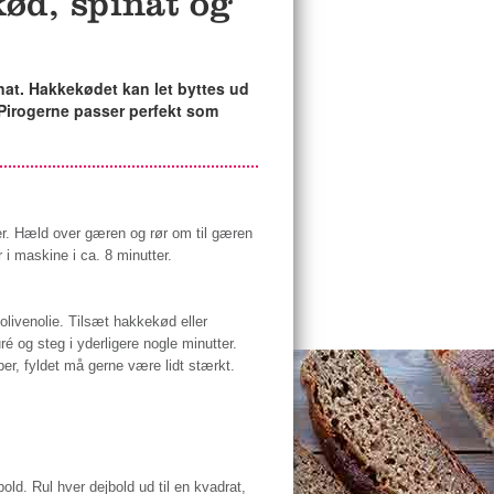
ød, spinat og
at. Hakkekødet kan let byttes ud
 Pirogerne passer perfekt som
. Hæld over gæren og rør om til gæren
r i maskine i ca. 8 minutter.
livenolie. Tilsæt hakkekød eller
é og steg i yderligere nogle minutter.
er, fyldet må gerne være lidt stærkt.
bold. Rul hver dejbold ud til en kvadrat,