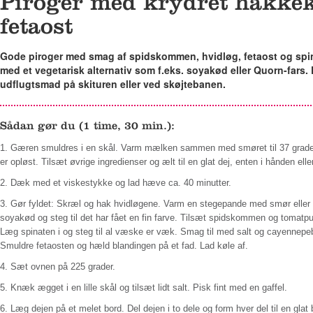
Piroger med krydret hakkek
fetaost
Gode piroger med smag af spidskommen, hvidløg, fetaost og spin
med et vegetarisk alternativ som f.eks. soyakød eller Quorn-fars.
udflugtsmad på skituren eller ved skøjtebanen.
Sådan gør du (1 time, 30 min.):
1.
Gæren smuldres i en skål. Varm mælken sammen med smøret til 37 grader
er opløst. Tilsæt øvrige ingredienser og ælt til en glat dej, enten i hånden elle
2.
Dæk med et viskestykke og lad hæve ca. 40 minutter.
3.
Gør fyldet: Skræl og hak hvidløgene. Varm en stegepande med smør eller o
soyakød og steg til det har fået en fin farve. Tilsæt spidskommen og tomatpur
Læg spinaten i og steg til al væske er væk. Smag til med salt og cayennepeb
Smuldre fetaosten og hæld blandingen på et fad. Lad køle af.
4.
Sæt ovnen på 225 grader.
5.
Knæk ægget i en lille skål og tilsæt lidt salt. Pisk fint med en gaffel.
6.
Læg dejen på et melet bord. Del dejen i to dele og form hver del til en glat 