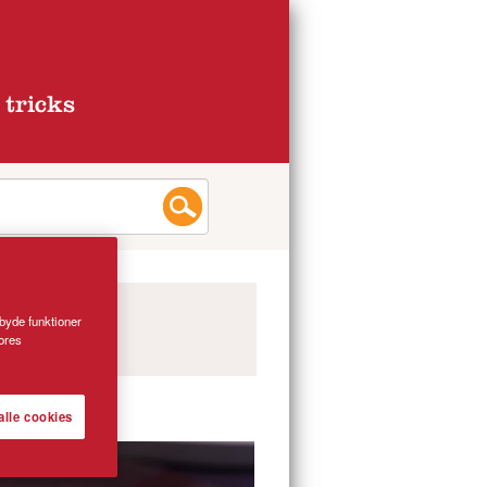
 tricks
lbyde funktioner
vores
alle cookies