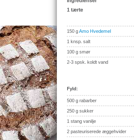
Ingredienser
1 tærte
150 g
Amo Hvedemel
1 knsp. salt
100 g smør
2-3 spsk. koldt vand
Fyld:
500 g rabarber
250 g sukker
1 stang vanilje
2 pasteuriserede æggehvider