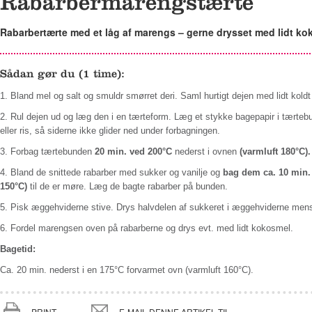
Rabarbermarengstærte
Rabarbertærte med et låg af marengs – gerne drysset med lidt ko
Sådan gør du (1 time):
1. Bland mel og salt og smuldr smørret deri. Saml hurtigt dejen med lidt koldt
2. Rul dejen ud og læg den i en tærteform. Læg et stykke bagepapir i tærte
eller ris, så siderne ikke glider ned under forbagningen.
3. Forbag tærtebunden
20 min. ved 200°C
nederst i ovnen
(varmluft 180°C).
4. Bland de snittede rabarber med sukker og vanilje og
bag dem ca. 10 min.
150°C)
til de er møre. Læg de bagte rabarber på bunden.
5. Pisk æggehviderne stive. Drys halvdelen af sukkeret i æggehviderne mens
6. Fordel marengsen oven på rabarberne og drys evt. med lidt kokosmel.
Bagetid:
Ca. 20 min. nederst i en 175°C forvarmet ovn (varmluft 160°C).
PRINT
E-MAIL DENNE ARTIKEL TIL