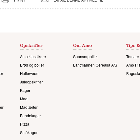
Opskrifter
Om Amo
Tips &
Amo klassikere
Sponsorpolitik
Temaer 
Brød og boller
Lantmännen Cerealia A/S
Amo Pl
er
Halloween
Bagesk
Juleopskrifter
Kager
Mad
er
Madtærter
Pandekager
Pizza
Småkager