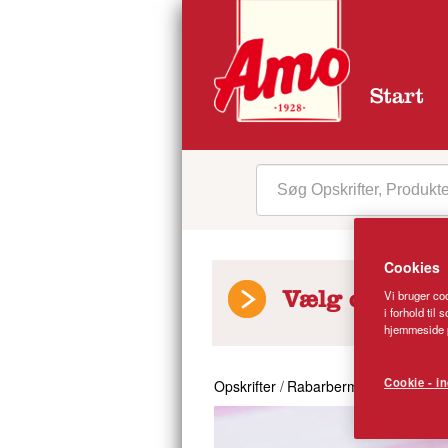
Start
Cookies
Vi bruger coo
Vælg opskrift
i forhold til
hjemmeside p
Cookie - in
Opskrifter
/
Rabarbermarengstærte