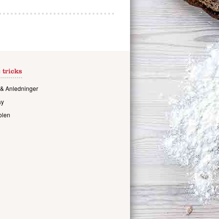
 tricks
& Anledninger
ay
olen