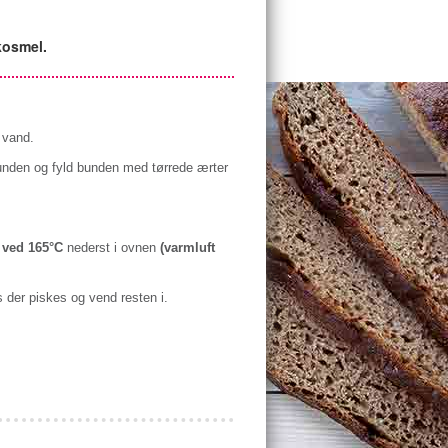
kosmel.
 vand.
bunden og fyld bunden med tørrede ærter
 ved 165°C
nederst i ovnen
(varmluft
 der piskes og vend resten i.