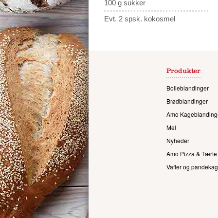
100 g sukker
Evt. 2 spsk. kokosmel
Produkter
Bolleblandinger
Brødblandinger
Amo Kageblanding
Mel
Nyheder
Amo Pizza & Tærte
Vafler og pandekag