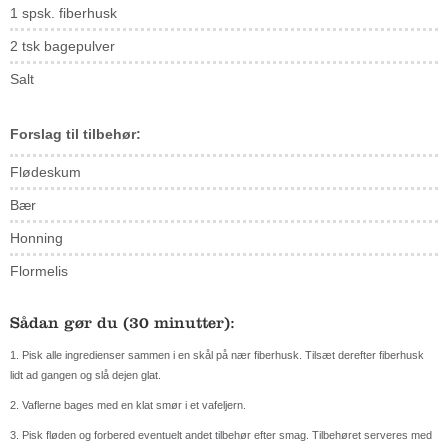
1 spsk. fiberhusk
2 tsk bagepulver
Salt
Forslag til tilbehør:
Flødeskum
Bær
Honning
Flormelis
Sådan gør du (30 minutter):
1. Pisk alle ingredienser sammen i en skål på nær fiberhusk. Tilsæt derefter fiberhusk
lidt ad gangen og slå dejen glat.
2. Vaflerne bages med en klat smør i et vafeljern.
3. Pisk fløden og forbered eventuelt andet tilbehør efter smag. Tilbehøret serveres med