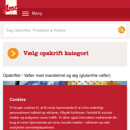
Meny
Vælg opskrift kategori
Opskrifter
/
Vafler med mandelmel og æg (glutenfrie vafler)
Cookies
Vi bruger cookies til, at få vores hjemmeside til at virke ordentligt,
personalisere indhold og reklamer, tilbyde funktioner i forhold til sociale
medier og analysere vores traffik. Vi deler også information vedrørende din
brug af vores hjemmeside på vores sociale medier, i reklamer og med
analytiske samarbejdspartnere.