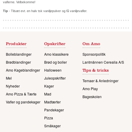
vaflerne. Velbekomme!
Tip
- Tilsæt evt. en halv tsk vaniljepulver og få vaniljevafler.
Produkter
Opskrifter
Om Amo
Bolleblandinger
Amo klassikere
Sponsorpolitik
Brødblandinger
Brød og boller
Lantmännen Cerealia A/S
Amo Kageblandinger
Halloween
Tips & tricks
Mel
Juleopskrifter
Temaer & Anledninger
Nyheder
Kager
Amo Play
Amo Pizza & Tærte
Mad
Bageskolen
Vafler og pandekager
Madtærter
Pandekager
Pizza
Småkager