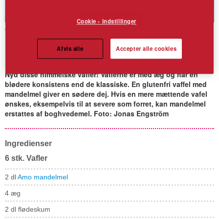
Cookie - indstillinger
Vafler med mandelmel og
Afvis alle
Accepter alle cookies
æg (glutenfrie vafler)
Nyd disse himmelske vafler! Vaflerne er med æg og har en
blødere konsistens end de klassiske. En glutenfri vaffel med
mandelmel giver en sødere dej. Hvis en mere mættende vafel
ønskes, eksempelvis til at severe som forret, kan mandelmel
erstattes af boghvedemel. Foto: Jonas Engström
Ingredienser
6 stk. Vafler
2 dl
Amo mandelmel
4 æg
2 dl flødeskum