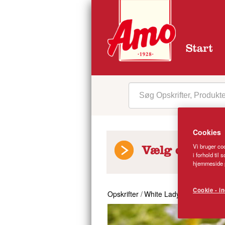
Start
Cookies
Vi bruger coo
Vælg opskrift
i forhold til
hjemmeside p
Cookie - in
Opskrifter
/
White Lady