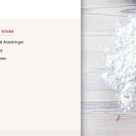
 tricks
& Anledninger
ay
olen