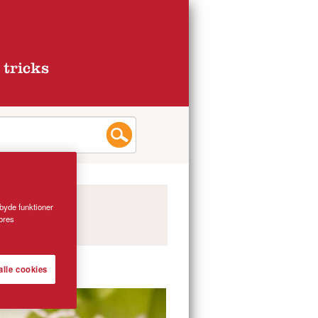
 tricks
lbyde funktioner
vores
alle cookies