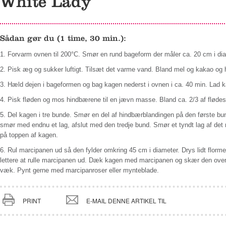
White Lady
Sådan gør du (1 time, 30 min.):
1. Forvarm ovnen til 200°C. Smør en rund bageform der måler ca. 20 cm i di
2. Pisk æg og sukker luftigt. Tilsæt det varme vand. Bland mel og kakao og hæ
3. Hæld dejen i bageformen og bag kagen nederst i ovnen i ca. 40 min. Lad 
4. Pisk fløden og mos hindbærene til en jævn masse. Bland ca. 2/3 af flø
5. Del kagen i tre bunde. Smør en del af hindbærblandingen på den første bu
smør med endnu et lag, afslut med den tredje bund. Smør et tyndt lag af det
på toppen af kagen.
6. Rul marcipanen ud så den fylder omkring 45 cm i diameter. Drys lidt flormel
lettere at rulle marcipanen ud. Dæk kagen med marcipanen og skær den ove
væk. Pynt gerne med marcipanroser eller mynteblade.
PRINT
E-MAIL DENNE ARTIKEL TIL