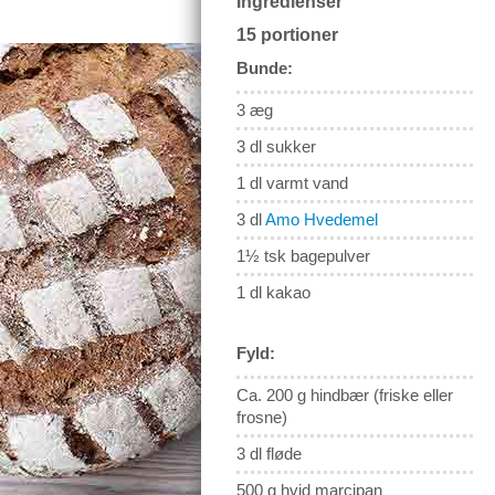
Ingredienser
15 portioner
Bunde:
3 æg
3 dl sukker
1 dl varmt vand
3 dl
Amo Hvedemel
1½ tsk bagepulver
1 dl kakao
Fyld:
Ca. 200 g hindbær (friske eller
frosne)
3 dl fløde
500 g hvid marcipan