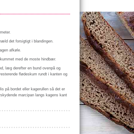
ameter.
ld det forsigtigt i blandingen.
kagen afkøle.
deskummet med de moste hindbær.
nd, læg derefter en bund ovenpå og
 resterende flødeskum rundt i kanten og
is på bordet eller kagerullen så det er
rskydende marcipan langs kagens kant