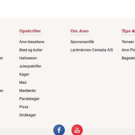
Opskrifter
Om Amo
Tips &
Amo klassikere
Sponsorpolitik
Temaer 
Brød og boller
Lantmännen Cerealia A/S
Amo Pl
er
Halloween
Bagesk
Juleopskrifter
Kager
Mad
er
Madtærter
Pandekager
Pizza
Småkager