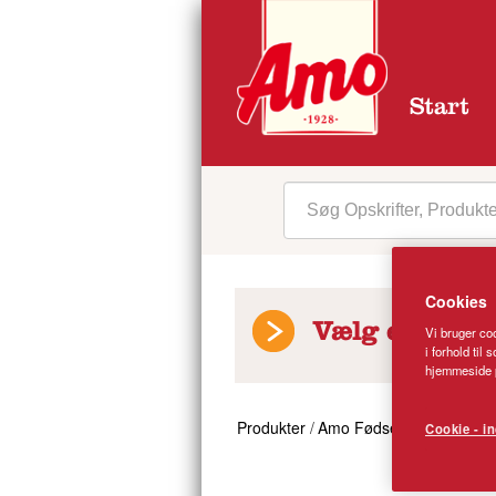
Start
Cookies
Vælg en prod
Vi bruger coo
i forhold til
hjemmeside p
Produkter
/
Amo Fødselsdagsboller
Cookie - in