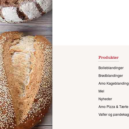
Produkter
Bolleblandinger
Brødblandinger
Amo Kageblanding
Mel
Nyheder
Amo Pizza & Tærte
Vafler og pandekag