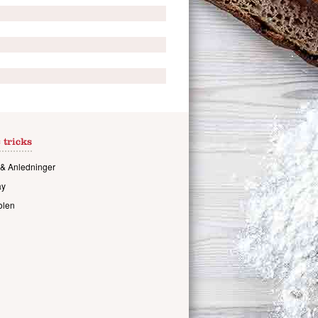
 tricks
& Anledninger
ay
olen