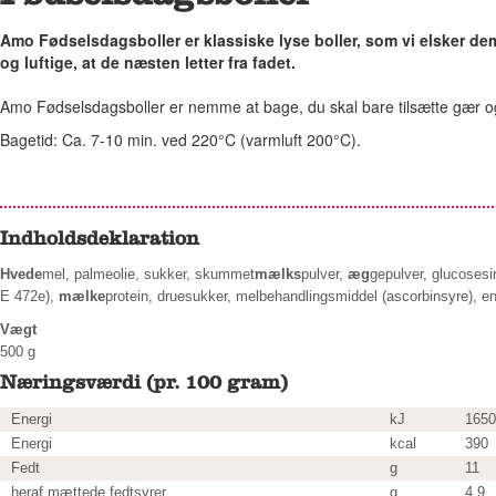
Amo Fødselsdagsboller er klassiske lyse boller, som vi elsker d
og luftige, at de næsten letter fra fadet.
Amo Fødselsdagsboller er nemme at bage, du skal bare tilsætte gær o
Bagetid: Ca. 7-10 min. ved 220°C (varmluft 200°C).
Indholdsdeklaration
Hvede
mel, palmeolie, sukker, skummet
mælks
pulver,
æg
gepulver, glucosesi
E 472e),
mælke
protein, druesukker, melbehandlingsmiddel (ascorbinsyre), 
Vægt
500 g
Næringsværdi (pr. 100 gram)
Energi
kJ
1650
Energi
kcal
390
Fedt
g
11
heraf mættede fedtsyrer
g
4,9