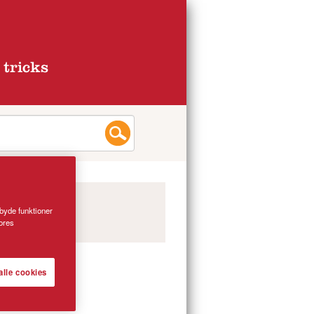
 tricks
lbyde funktioner
vores
alle cookies