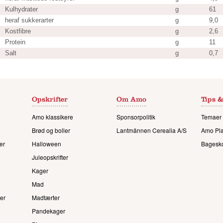
Kulhydrater
g
61
heraf sukkerarter
g
9,0
Kostfibre
g
2,6
Protein
g
11
Salt
g
0,7
Opskrifter
Om Amo
Tips &
Amo klassikere
Sponsorpolitik
Temaer 
Brød og boller
Lantmännen Cerealia A/S
Amo Pl
er
Halloween
Bagesk
Juleopskrifter
Kager
Mad
er
Madtærter
Pandekager