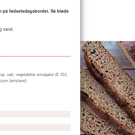
em på fødselsdagsbordet. Så bløde
g vand.
rup, salt, vegetabilsk emulgator (E 322,
enzym (amylase).