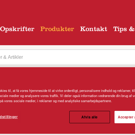
Opskrifter
Produkter
Kontakt
Tips &
uktkategori
kies til, at få vores hjemmeside til at virke ordentligt, personalisere indhold og reklamer, ti
 sociale medier og analysere vores traffik. Vi deler også information vedrørende din brug af 
å vores sociale medier, i reklamer og med analytiske samarbejdspartnere.
dstillinger
Afvis alle
Accepter 