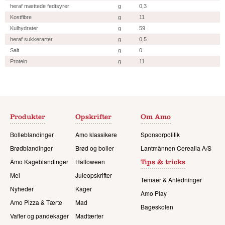
heraf mættede fedtsyrer
g
0,3
Kostfibre
g
11
Kulhydrater
g
59
heraf sukkerarter
g
0,5
Salt
g
0
Protein
g
11
Produkter
Opskrifter
Om Amo
Bolleblandinger
Amo klassikere
Sponsorpolitik
Brødblandinger
Brød og boller
Lantmännen Cerealia A/S
Amo Kageblandinger
Halloween
Tips & tricks
Mel
Juleopskrifter
Temaer & Anledninger
Nyheder
Kager
Amo Play
Amo Pizza & Tærte
Mad
Bageskolen
Vafler og pandekager
Madtærter