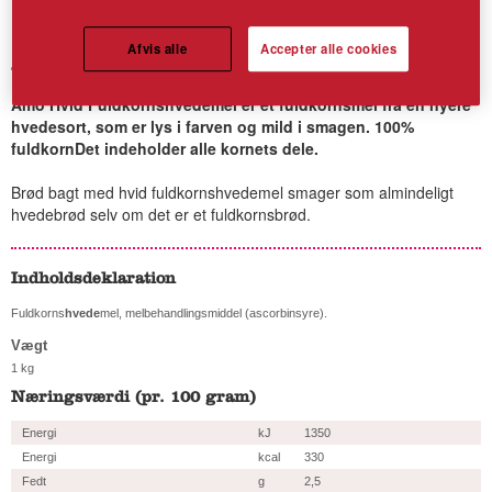
Afvis alle
Accepter alle cookies
Amo Hvid Fuldkornshvedemel
Amo Hvid Fuldkornshvedemel er et fuldkornsmel fra en nyere
hvedesort, som er lys i farven og mild i smagen. 100%
fuldkornDet indeholder alle kornets dele.
Brød bagt med hvid fuldkornshvedemel smager som almindeligt
hvedebrød selv om det er et fuldkornsbrød.
Indholdsdeklaration
Fuldkorns
hvede
mel, melbehandlingsmiddel (ascorbinsyre).
Vægt
1 kg
Næringsværdi (pr. 100 gram)
Energi
kJ
1350
Energi
kcal
330
Fedt
g
2,5