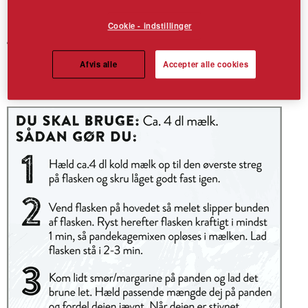
Cookie - indstillinger
Amo Klassiske Pandekager
Bag til ca. 10 sprøde og gyldne pandekager. Tilsæt kun mælk.
Afvis alle
Accepter alle cookies