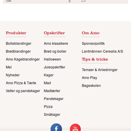
Salt
g
1,3
Produkter
Opskrifter
Om Amo
Bolleblandinger
Amo klassikere
Sponsorpolitik
Brødblandinger
Brød og boller
Lantmännen Cerealia A/S
Amo Kageblandinger
Halloween
Tips & tricks
Mel
Juleopskrifter
Temaer & Anledninger
Nyheder
Kager
Amo Play
Amo Pizza & Tærte
Mad
Bageskolen
Vafler og pandekager
Madtærter
Pandekager
Pizza
Småkager