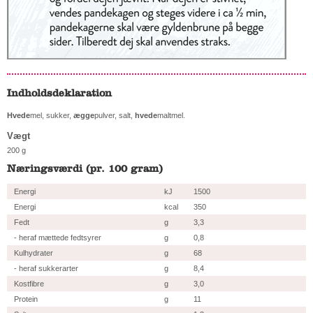
Indholdsdeklaration
Hvede
mel, sukker,
ægge
pulver, salt,
hvede
maltmel.
Vægt
200 g
Næringsværdi (pr. 100 gram)
Energi
kJ
1500
Energi
kcal
350
Fedt
g
3,3
- heraf mættede fedtsyrer
g
0,8
Kulhydrater
g
68
- heraf sukkerarter
g
8,4
Kostfibre
g
3,0
Protein
g
11