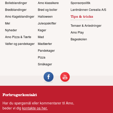
Bolleblandinger
Amo klassikere
Sponsorpolitik
Brødblandinger
Brød og boller
Lantmännen Cerealia A/S
Amo Kageblandinger
Halloween
Tips & tricks
Mel
Juleopskrifter
Temaer & Anledninger
Nyheder
Kager
Amo Play
Amo Pizza & Tærte
Mad
Bageskolen
Vafler og pandekager
Madtærter
Pandekager
Pizza
Småkager
Forbrugerkontakt
Har du spørgsmål eller kommentarer til Amo,
beder vi dig
kontakte os her.