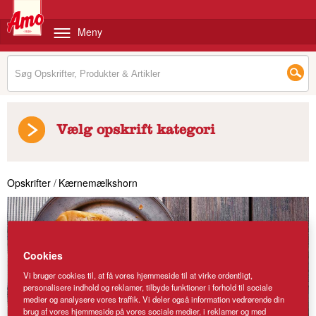
Meny
Vælg opskrift kategori
Opskrifter
/
Kærnemælkshorn
Cookies
Vi bruger cookies til, at få vores hjemmeside til at virke ordentligt,
personalisere indhold og reklamer, tilbyde funktioner i forhold til sociale
medier og analysere vores traffik. Vi deler også information vedrørende din
brug af vores hjemmeside på vores sociale medier, i reklamer og med