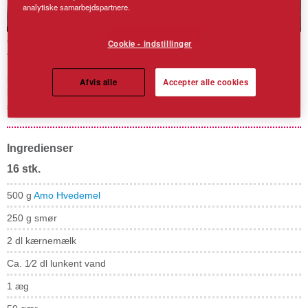
analytiske samarbejdspartnere.
Cookie - indstillinger
Kærnemælkshorn
Horn med kærnemælk fyldt med
marcipan og
Afvis alle
Accepter alle cookies
hindbærmarmelade
og pyntet med hakkede mandler og
sukker.
Ingredienser
16 stk.
500 g
Amo Hvedemel
250 g smør
2 dl kærnemælk
Ca. 1⁄2 dl lunkent vand
1
æg