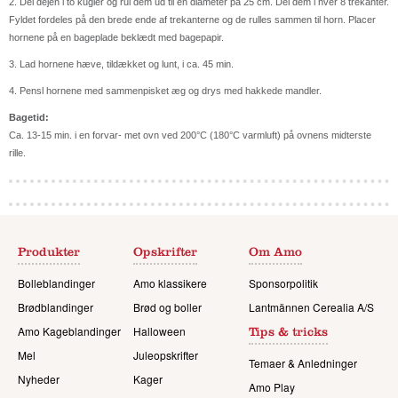
2. Del dejen i to kugler og rul dem ud til en diameter på 25 cm. Del dem i hver 8 trekanter.
Fyldet fordeles på den brede ende af trekanterne og de rulles sammen til horn. Placer
hornene på en bageplade beklædt med bagepapir.
3. Lad hornene hæve, tildækket og lunt, i ca. 45 min.
4. Pensl hornene med sammenpisket æg og drys med hakkede mandler.
Bagetid:
Ca. 13-15 min. i en forvar- met ovn ved 200°C (180°C varmluft) på ovnens midterste
rille.
Produkter
Opskrifter
Om Amo
Bolleblandinger
Amo klassikere
Sponsorpolitik
Brødblandinger
Brød og boller
Lantmännen Cerealia A/S
Amo Kageblandinger
Halloween
Tips & tricks
Mel
Juleopskrifter
Temaer & Anledninger
Nyheder
Kager
Amo Play