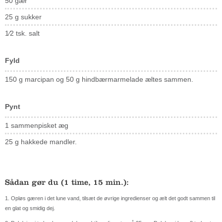
50 gær
25 g sukker
1⁄2 tsk. salt
Fyld
150 g marcipan og
50 g hindbærmarmelade æltes sammen.
Pynt
1 sammenpisket æg
25 g hakkede mandler.
Sådan gør du (1 time, 15 min.):
1. Opløs gæren i det lune vand, tilsæt de øvrige ingredienser og ælt det godt sammen til
en glat og smidig dej.