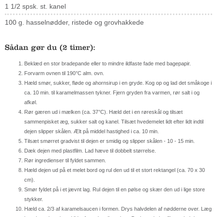
1 1/2 spsk. st. kanel
100 g. hasselnødder, ristede og grovhakkede
Sådan gør du (2 timer):
Beklæd en stor bradepande eller to mindre ildfaste fade med bagepapir.
Forvarm ovnen til 190°C alm. ovn.
Hæld smør, sukker, fløde og ahornsirup i en gryde. Kog op og lad det småkoge i
ca. 10 min. til karamelmassen tykner. Fjern gryden fra varmen, rør salt i og
afkøl.
Rør gæren ud i mælken (ca. 37°C). Hæld det i en røreskål og tilsæt
sammenpisket æg, sukker salt og kanel. Tilsæt hvedemelet lidt efter lidt indtil
dejen slipper skålen. Ælt på middel hastighed i ca. 10 min.
Tilsæt smørret gradvist til dejen er smidig og slipper skålen - 10 - 15 min.
Dæk dejen med plastfilm. Lad hæve til dobbelt størrelse.
Rør ingredienser til fyldet sammen.
Hæld dejen ud på et melet bord og rul den ud til et stort rektangel (ca. 70 x 30
cm).
Smør fyldet på i et jævnt lag. Rul dejen til en pølse og skær den ud i lige store
stykker.
Hæld ca. 2/3 af karamelsaucen i formen. Drys halvdelen af nødderne over. Læg