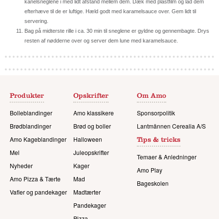
kanelsneglene i med lidt afstand mellem dem. Dæk med plastfilm og lad dem
efterhæve til de er luftige. Hæld godt med karamelsauce over. Gem lidt til
servering.
Bag på midterste rille i ca. 30 min til sneglene er gyldne og gennembagte. Drys
resten af nødderne over og server dem lune med karamelsauce.
Produkter
Opskrifter
Om Amo
Bolleblandinger
Amo klassikere
Sponsorpolitik
Brødblandinger
Brød og boller
Lantmännen Cerealia A/S
Amo Kageblandinger
Halloween
Tips & tricks
Mel
Juleopskrifter
Temaer & Anledninger
Nyheder
Kager
Amo Play
Amo Pizza & Tærte
Mad
Bageskolen
Vafler og pandekager
Madtærter
Pandekager
Pizza