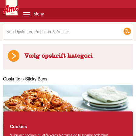
Meny
Vælg opskrift kategori
Opskrifter
/
Sticky Buns
Cookies
Vi bruger cookies til, at få vores hjemmeside til at virke ordentligt,