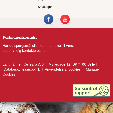
Småkager
Forbrugerkontakt
Har du spørgsmål eller kommentarer til Amo,
beder vi dig
kontakte os her.
Lantmännen Cerealia A/S | Møllegade 12, DK-7100 Vejle |
Databeskyttelsespolitik
|
Anvendelse af cookies
|
Manage
Cookies