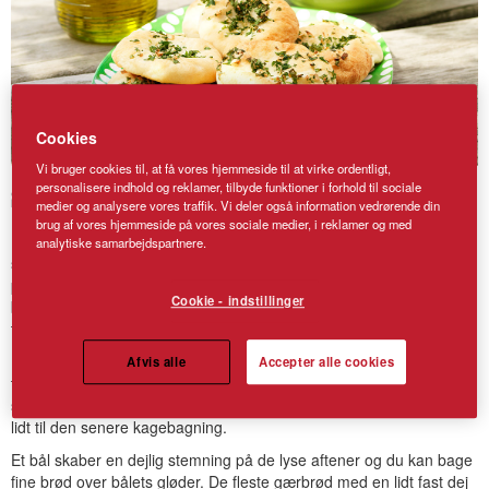
Cookies
Vi bruger cookies til, at få vores hjemmeside til at virke ordentligt,
personalisere indhold og reklamer, tilbyde funktioner i forhold til sociale
Skønne brød til grillen
medier og analysere vores traffik. Vi deler også information vedrørende din
brug af vores hjemmeside på vores sociale medier, i reklamer og med
Brød og boller behøver bestemt ikke at blive bagt i ovnen. Man kan
analytiske samarbejdspartnere.
sagtens bruge grillen som ovn og har du en kuglegrill, er den
perfekt til bagning. Læg nogle bagesten oven på risten og lad dem
Cookie - indstillinger
blive godt varme inden brødet lægges på. Brug grillens eftervarme
til at lune brød, boller og kage.
Pak en kurv med lækkerier, fyld en flaske med saft, læg et stort
Afvis alle
Accepter alle cookies
tæppe ved og tag ud inaturen. Eller besøg en af de mange pluk-
selv marker og fyld kurven med sommerens dejlige bær, så der er
lidt til den senere kagebagning.
Et bål skaber en dejlig stemning på de lyse aftener og du kan bage
fine brød over bålets gløder. De fleste gærbrød med en lidt fast dej