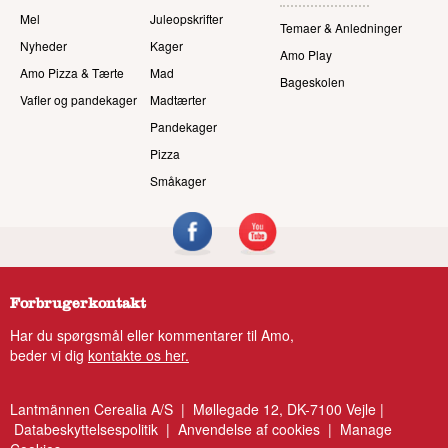
Mel
Juleopskrifter
Temaer & Anledninger
Nyheder
Kager
Amo Play
Amo Pizza & Tærte
Mad
Bageskolen
Vafler og pandekager
Madtærter
Pandekager
Pizza
Småkager
Forbrugerkontakt
Har du spørgsmål eller kommentarer til Amo,
beder vi dig
kontakte os her.
Lantmännen Cerealia A/S | Møllegade 12, DK-7100 Vejle |
Databeskyttelsespolitik
|
Anvendelse af cookies
|
Manage