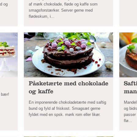
rd og
af mørk chokolade, fløde og kaffe som
smagsforstærker. Server gerne med
flødeskum, i...
Påsketærte med chokolade
Saft
og kaffe
man
e bær!
En imponerende chokoladetærte med saftig
Mandelm
bund og fyld af friskost. Smagsæt gerne
og bid
fyldet med en spsk. mørk rom eller likør.
passer
flø...