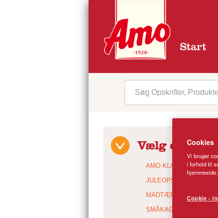
Start
Cookies
Vælg opskrift
Vi bruger coo
i forhold til
AMO KLASSIKERE
hjemmeside p
JULEOPSKRIFTER
MADTÆRTER
Cookie - in
SMÅKAGER