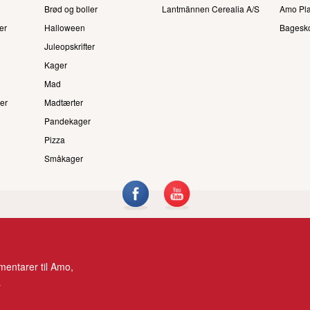
Brød og boller
Lantmännen Cerealia A/S
Amo Pl
er
Halloween
Bagesk
Juleopskrifter
Kager
Mad
er
Madtærter
Pandekager
Pizza
Småkager
entarer til Amo,
.