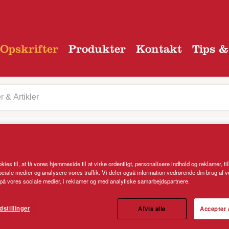
Opskrifter
Produkter
Kontakt
Tips &
 kategori
kies til, at få vores hjemmeside til at virke ordentligt, personalisere indhold og reklamer, ti
 sociale medier og analysere vores traffik. Vi deler også information vedrørende din brug af 
BRØD OG BOLLER
HALLO
å vores sociale medier, i reklamer og med analytiske samarbejdspartnere.
KAGER
MAD
PANDEKAGER
PIZZA
dstillinger
Afvis alle
Accepter 