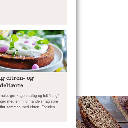
ig citron- og
deltærte
elet gør kagen saftig og lidt ”tung”
rager med en mild mandelsmag som
 fint sammen med citron. Foruden