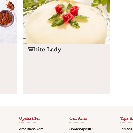
White Lady
Opskrifter
Om Amo
Tips &
Amo klassikere
Sponsorpolitik
Temaer 