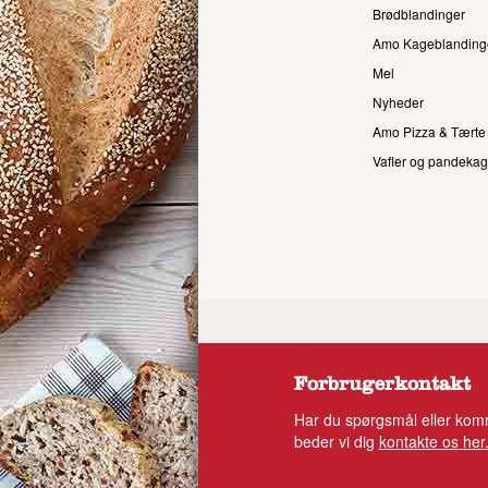
Brødblandinger
Amo Kageblanding
Mel
Nyheder
Amo Pizza & Tærte
Vafler og pandekag
Forbrugerkontakt
Har du spørgsmål eller komm
beder vi dig
kontakte os her