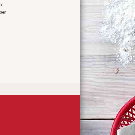
ay
olen