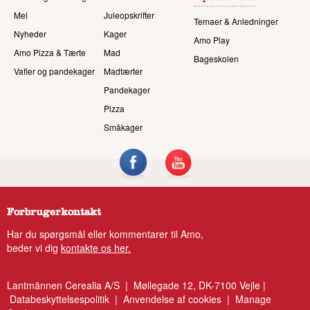
Mel
Juleopskrifter
Temaer & Anledninger
Nyheder
Kager
Amo Play
Amo Pizza & Tærte
Mad
Bageskolen
Vafler og pandekager
Madtærter
Pandekager
Pizza
Småkager
Forbrugerkontakt
Har du spørgsmål eller kommentarer til Amo,
beder vi dig
kontakte os her.
Lantmännen Cerealia A/S | Møllegade 12, DK-7100 Vejle |
Databeskyttelsespolitik
|
Anvendelse af cookies
|
Manage