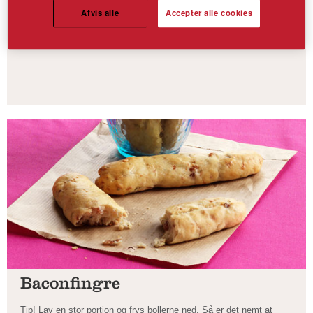
Trekanter med røg og chiafrø
Afvis alle
Accepter alle cookies
￼Amo Groft knuste Rugkerner fremtræder store, bløde og
appetitlige i det færdige brød.
Baconfingre
Tip! Lav en stor portion og frys bollerne ned. Så er det nemt at